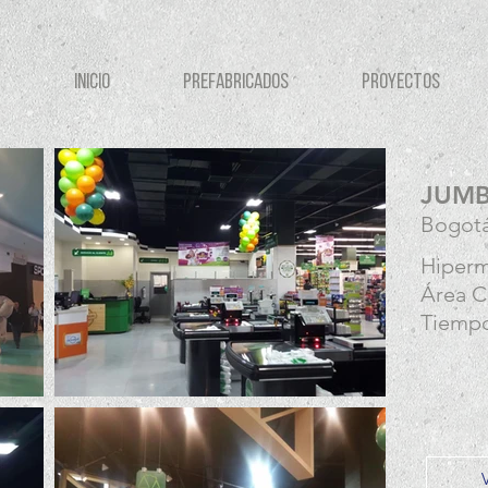
INICIO
PREFABRICADOS
PROYECTOS
JUMB
Bogot
Hiper
Área C
Tiempo